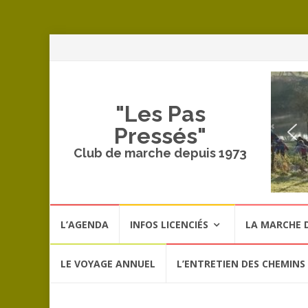
A
a
c
"Les Pas
Pressés"
Club de marche depuis 1973
Aller
L’AGENDA
INFOS LICENCIÉS
LA MARCHE D
au
contenu
LE VOYAGE ANNUEL
L’ENTRETIEN DES CHEMINS