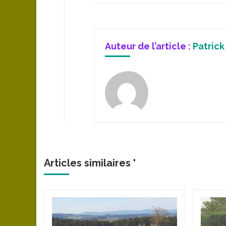
Auteur de l’article :
Patrick
Articles similaires '
sés »
 Puy-