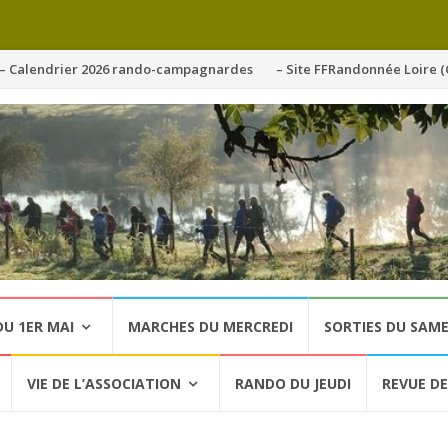
ller
– Calendrier 2026 rando-campagnardes
– Site FFRandonnée Loire (
u
ontenu
U 1ER MAI
MARCHES DU MERCREDI
SORTIES DU SAME
VIE DE L’ASSOCIATION
RANDO DU JEUDI
REVUE DE