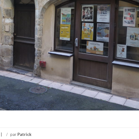
/
par
Patrick