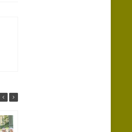
Sortie à Aurec-sur-
23
23
Loire, samedi