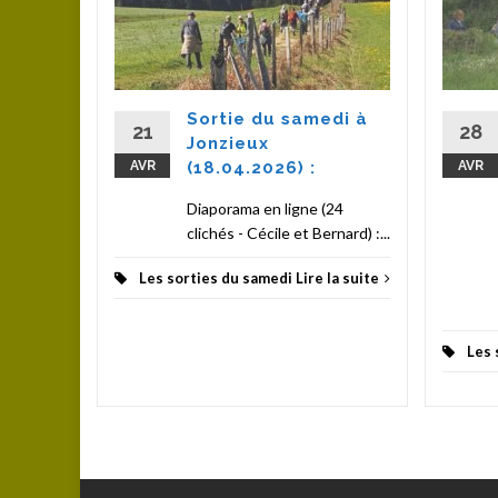
(100
Ce samedi
donnée
Sortie du samedi à
son avec
21
28
Jonzieux
AVR
(18.04.2026) :
AVR
la suite
Diaporama en ligne (24
clichés - Cécile et Bernard) :...
Les sorties du samedi
Lire la suite
Les 