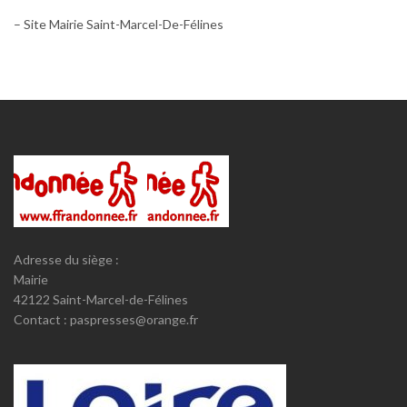
– Site Mairie Saint-Marcel-De-Félines
Adresse du siège :
Mairie
42122 Saint-Marcel-de-Félines
Contact : paspresses@orange.fr