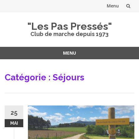
Menu
Aller
"Les Pas Pressés"
au
Club de marche depuis 1973
contenu
MENU
Aller
au
Catégorie :
Séjours
contenu
25
MAI