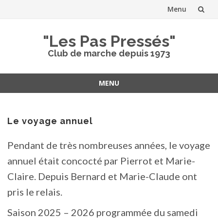
Menu
Aller
"Les Pas Pressés"
au
Club de marche depuis 1973
contenu
MENU
Aller
au
contenu
Le voyage annuel
Pendant de très nombreuses années, le voyage
annuel était concocté par Pierrot et Marie-
Claire. Depuis Bernard et Marie-Claude ont
pris le relais.
Saison 2025 – 2026 programmée du samedi