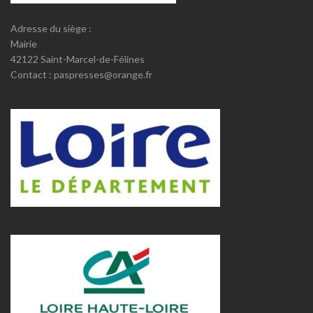
Adresse du siège :
Mairie
42122 Saint-Marcel-de-Félines
Contact : paspresses@orange.fr