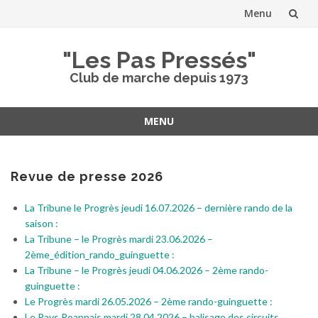
Menu
Aller
"Les Pas Pressés"
au
Club de marche depuis 1973
contenu
MENU
Aller
au
contenu
Revue de presse 2026
La Tribune le Progrès jeudi 16.07.2026 – dernière rando de la
saison :
La Tribune – le Progrès mardi 23.06.2026 –
2ème_édition_rando_guinguette :
La Tribune – le Progrès jeudi 04.06.2026 – 2ème rando-
guinguette :
Le Progrès mardi 26.05.2026 – 2ème rando-guinguette :
Le Pays Roannais mardi 28.04.2026 – balisage des circuits