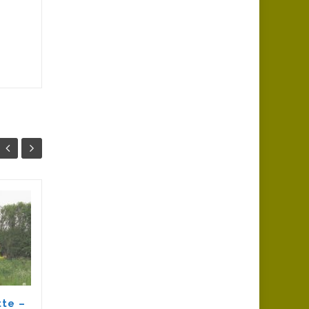
Sortie à Aurec-sur-
23
23
Loire, samedi
AVR
20.04.2024 :
AVR
Diaporama en ligne (89
clichés - Bernard - J-Pierre -
Patrick)...
tte –