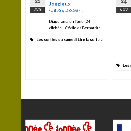
son avec
21
24
Jonzieux
AVR
(18.04.2026) :
NOV
la suite
Diaporama en ligne (24
clichés - Cécile et Bernard) :...
Les sorties du samedi
Lire la suite
Les 