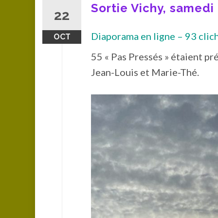
Sortie Vichy, samedi 
22
Diaporama en ligne – 93 clich
OCT
55 « Pas Pressés » étaient pré
Jean-Louis et Marie-Thé.