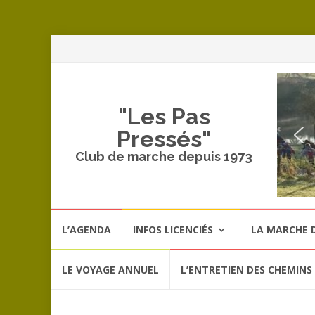
A
a
c
"Les Pas
Pressés"
Club de marche depuis 1973
Aller
L’AGENDA
INFOS LICENCIÉS
LA MARCHE D
au
contenu
LE VOYAGE ANNUEL
L’ENTRETIEN DES CHEMINS