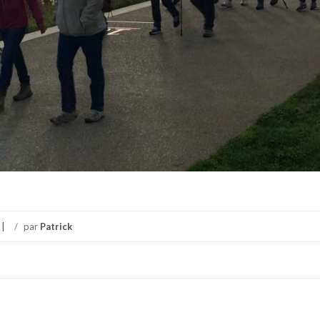
/
par
Patrick