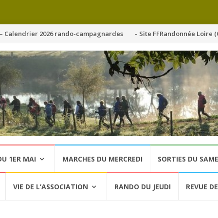
ller
– Calendrier 2026 rando-campagnardes
– Site FFRandonnée Loire (
u
ontenu
U 1ER MAI
MARCHES DU MERCREDI
SORTIES DU SAME
VIE DE L’ASSOCIATION
RANDO DU JEUDI
REVUE DE