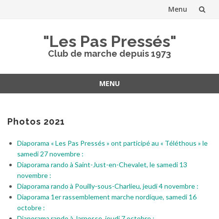
Menu
Aller
"Les Pas Pressés"
au
Club de marche depuis 1973
contenu
MENU
Aller
au
contenu
Photos 2021
Diaporama « Les Pas Pressés » ont participé au « Téléthous » le
samedi 27 novembre :
Diaporama rando à Saint-Just-en-Chevalet, le samedi 13
novembre :
Diaporama rando à Pouilly-sous-Charlieu, jeudi 4 novembre :
Diaporama 1er rassemblement marche nordique, samedi 16
octobre :
Diaporama rando à Jarnosse, jeudi 7 octobre :