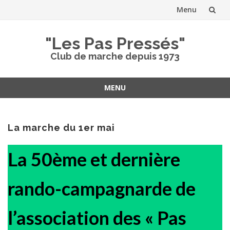
Menu
Aller
"Les Pas Pressés"
au
Club de marche depuis 1973
contenu
MENU
Aller
au
contenu
La marche du 1er mai
La 50ème et dernière
rando-campagnarde de
l’association des « Pas