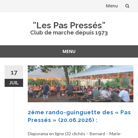
Menu
Aller
"Les Pas Pressés"
au
Club de marche depuis 1973
contenu
MENU
Aller
au
17
contenu
JUIL
2ème rando-guinguette des « Pas
Pressés » (20.06.2026) :
Diaporama en ligne (32 clichés – Bernard – Marie-