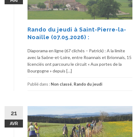
MAI
Rando du jeudi à Saint-Pierre-la-
Noaille (07.05.2026) :
Diaporama en ligne (67 clichés – Patrick) : A la limite
avec la Saône-et-Loire, entre Roannais et Brionnais, 15
licenciés ont parcouru le circuit « Aux portes de la
Bourgogne » depuis […]
Publié dans :
Non classé
,
Rando du jeudi
21
AVR