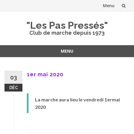
Menu
Aller
"Les Pas Pressés"
au
Club de marche depuis 1973
contenu
MENU
Aller
au
contenu
1er mai 2020
03
DÉC
La marche aura lieu le vendredi 1ermai
2020