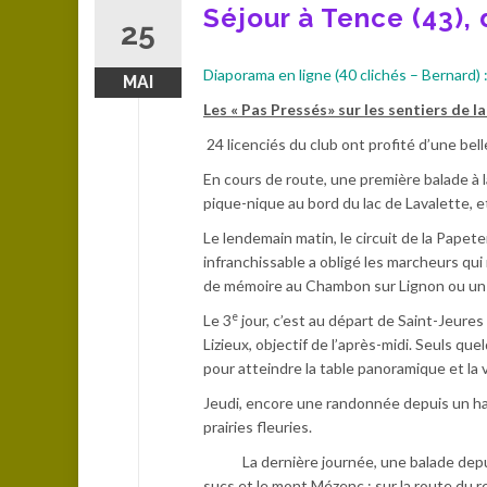
Séjour à Tence (43), 
25
Diaporama en ligne (40 clichés – Bernard) 
MAI
Les « Pas Pressés» sur les sentiers de l
24 licenciés du club ont profité d’une be
En cours de route, une première balade à 
pique-nique au bord du lac de Lavalette, e
Le lendemain matin, le circuit de la Papete
infranchissable a obligé les marcheurs qui n
de mémoire au Chambon sur Lignon ou un b
e
Le 3
jour, c’est au départ de Saint-Jeure
Lizieux, objectif de l’après-midi. Seuls q
pour atteindre la table panoramique et la 
Jeudi, encore une randonnée depuis un ha
prairies fleuries.
La dernière journée, une balade depuis
sucs et le mont Mézenc ; sur la route du r