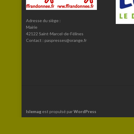
Adresse du siège :
Mairie
42122 Saint-Marcel-de-Félines
Contact : paspresses@orange.fr
Islemag
est propulsé par
WordPress