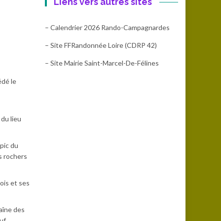
Liens vers autres sites
– Calendrier 2026 Rando-Campagnardes
– Site FFRandonnée Loire (CDRP 42)
– Site Mairie Saint-Marcel-De-Félines
édé le
 du lieu
pic du
s rochers
ois et ses
aîne des
uf