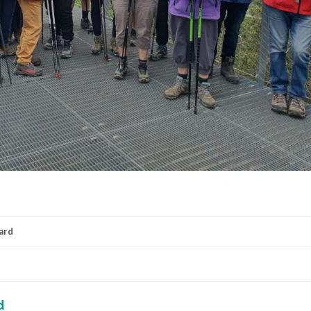
ard
d