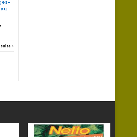
ges-
Séjou
la station des Estables pour
 au
randonner durant le long...
Séjours
Lire la suite
7
a suite