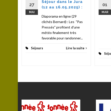
Séjour dans le Jura
la suite
27
01
(12 au 16.05.2025) :
MAI
MAR
Diaporama en ligne (29
clichés Bernard) : Les "Pas
Pressés" profitent d'une
météo finalement très
favorable pour randonner...
Séjours
Lire la suite
Séjo