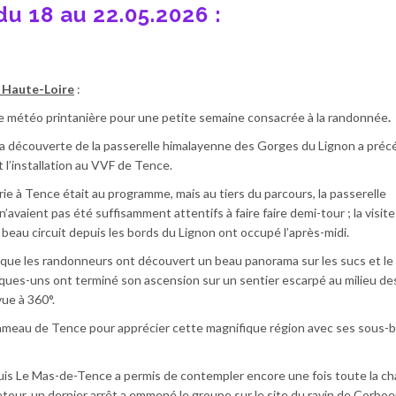
du 18 au 22.05.2026 :
:
a Haute-Loire
:
lle météo printanière pour une petite semaine consacrée à la randonnée
.
la découverte de la passerelle himalayenne des Gorges du Lignon a préc
t l’installation au VVF de Tence.
rie à Tence était au programme, mais au tiers du parcours, la passerelle
’avaient pas été suffisamment attentifs à faire faire demi-tour ; la visite
eau circuit depuis les bords du Lignon ont occupé l’après-midi.
s que les randonneurs ont découvert un beau panorama sur les sucs et le 
uelques-uns ont terminé son ascension sur un sentier escarpé au milieu de
vue à 360°.
meau de Tence pour apprécier cette magnifique région avec ses sous-b
 Le Mas-de-Tence a permis de contempler encore une fois toute la ch
etour, un dernier arrêt a emmené le groupe sur le site du ravin de Corboe