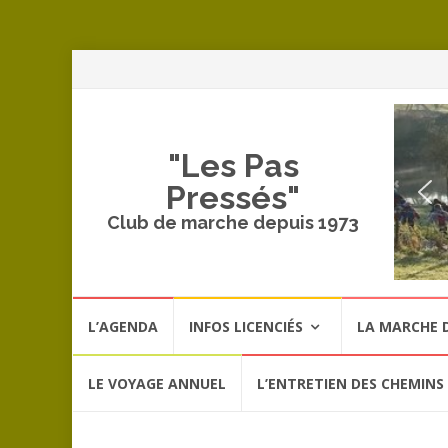
A
a
c
"Les Pas
Pressés"
Club de marche depuis 1973
Aller
L’AGENDA
INFOS LICENCIÉS
LA MARCHE D
au
contenu
LE VOYAGE ANNUEL
L’ENTRETIEN DES CHEMINS