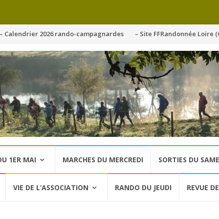
ller
– Calendrier 2026 rando-campagnardes
– Site FFRandonnée Loire (
u
ontenu
U 1ER MAI
MARCHES DU MERCREDI
SORTIES DU SAME
VIE DE L’ASSOCIATION
RANDO DU JEUDI
REVUE DE