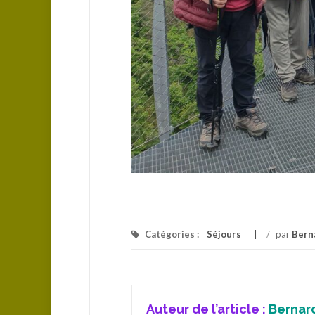
Catégories :
Séjours
/
par
Bern
Auteur de l’article :
Bernar