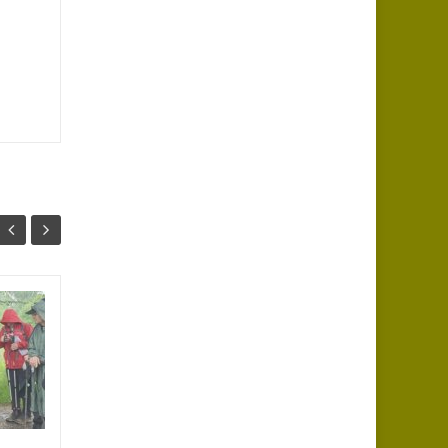
Séjour rando pour 28
03
13
« Pas Pressés » aux
JUIN
Estables :
JUIN
Diaporama en ligne (72
clichés - Bernard) : Cette
année, le groupe avait choisi