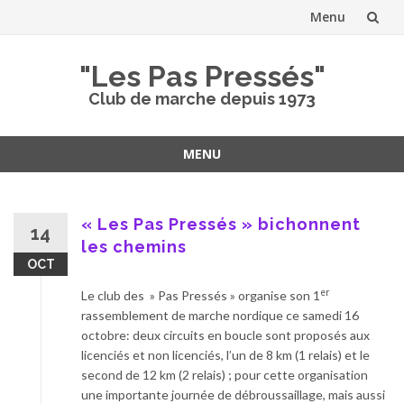
Menu
Aller
"Les Pas Pressés"
au
Club de marche depuis 1973
contenu
MENU
Aller
au
contenu
« Les Pas Pressés » bichonnent
14
les chemins
OCT
er
Le club des » Pas Pressés » organise son 1
rassemblement de marche nordique ce samedi 16
octobre: deux circuits en boucle sont proposés aux
licenciés et non licenciés, l’un de 8 km (1 relais) et le
second de 12 km (2 relais) ; pour cette organisation
une importante journée de débroussaillage, mais aussi