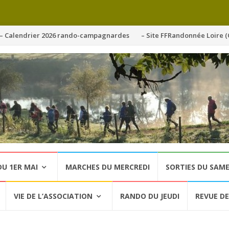
ller
– Calendrier 2026 rando-campagnardes
– Site FFRandonnée Loire (
u
ontenu
U 1ER MAI
MARCHES DU MERCREDI
SORTIES DU SAME
VIE DE L’ASSOCIATION
RANDO DU JEUDI
REVUE DE