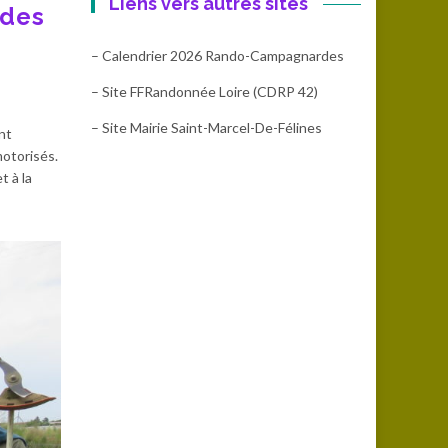
Liens vers autres sites
 des
– Calendrier 2026 Rando-Campagnardes
– Site FFRandonnée Loire (CDRP 42)
– Site Mairie Saint-Marcel-De-Félines
nt
motorisés.
t à la