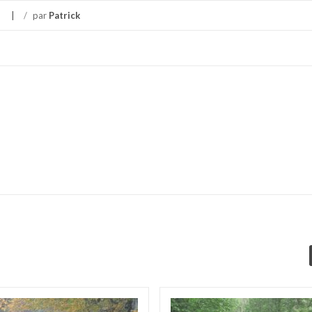
/
par
Patrick