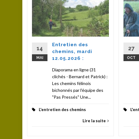
le
i
(25
Entretien des
14
27
chemins, mardi
MAI
12.05.2026 :
OCT
la suite
Diaporama en ligne (31
clichés - Bernard et Patrick) :
Les chemins félinois
bichonnés par l'équipe des
"Pas Pressés" Une...
L'entretien des chemins
L'en
Lire la suite