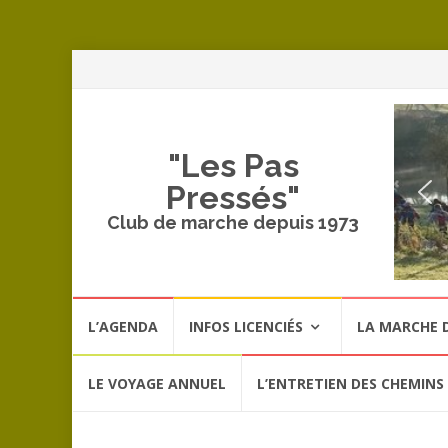
A
a
c
"Les Pas
Pressés"
Club de marche depuis 1973
Aller
L’AGENDA
INFOS LICENCIÉS
LA MARCHE D
au
contenu
LE VOYAGE ANNUEL
L’ENTRETIEN DES CHEMINS