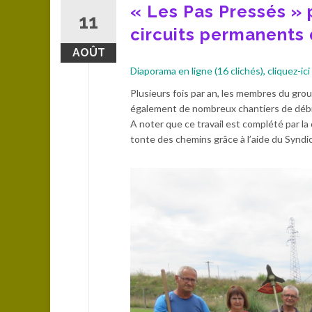
« Les Pas Pressés » 
11
circuits permanents
AOÛT
Diaporama en ligne (16 clichés), cliquez-ici 
Plusieurs fois par an, les membres du grou
également de nombreux chantiers de débro
A noter que ce travail est complété par la
tonte des chemins grâce à l’aide du Syndic