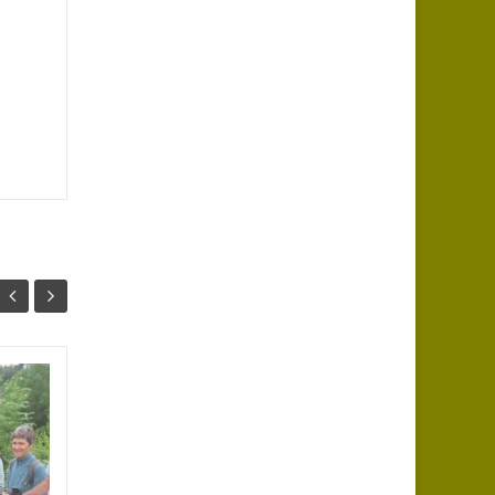
Marche du mercredi
20
24
à Chirassimont
MAR
(20.03.2024)
JUIL
Diaporama en ligne (56