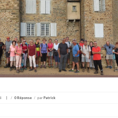
i
/
0 Réponse
/
par
Patrick