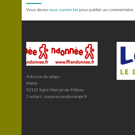
Vous devez
vous connecter
pour publier un commentaire.
Adresse du siège :
Mairie
42122 Saint-Marcel-de-Félines
Contact : paspresses@orange.fr