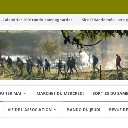
ller
– Calendrier 2026 rando-campagnardes
– Site FFRandonnée Loire (
u
ontenu
U 1ER MAI
MARCHES DU MERCREDI
SORTIES DU SAME
VIE DE L’ASSOCIATION
RANDO DU JEUDI
REVUE DE