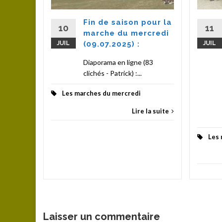
e
Fin de saison pour la
0 au bord
10
11
marche du mercredi
hambéon
JUIL
(09.07.2025) :
JUIL
Diaporama en ligne (83
clichés - Patrick) :...
la suite
Les marches du mercredi
Lire la suite
Les 
Laisser un commentaire