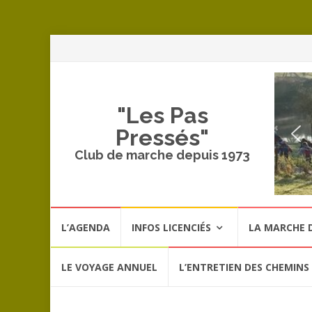
A
a
c
"Les Pas
Pressés"
Club de marche depuis 1973
Aller
L’AGENDA
INFOS LICENCIÉS
LA MARCHE D
au
contenu
LE VOYAGE ANNUEL
L’ENTRETIEN DES CHEMINS