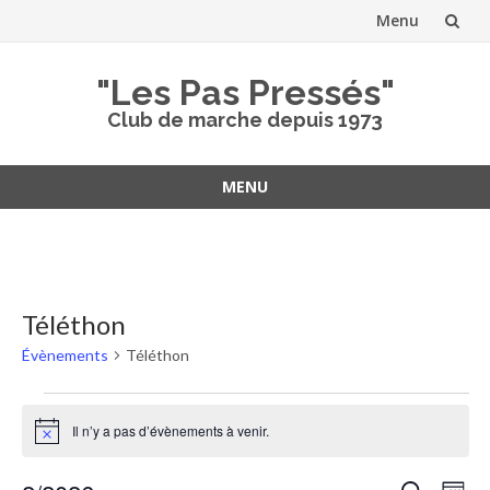
Menu
Aller
"Les Pas Pressés"
au
Club de marche depuis 1973
contenu
MENU
Aller
au
contenu
Téléthon
Évènements
Téléthon
Évènements
Il n’y a pas d’évènements à venir.
Notice
Recher
Nav