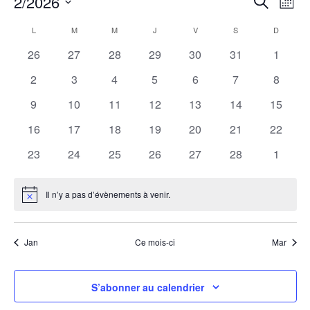
2/2026
Recherche
Mois
de
et
Sélectionnez
vue
Calendrier
navigat
L
LUNDI
M
MARDI
M
MERCREDI
J
JEUDI
V
VENDREDI
S
SAMEDI
D
DIMANC
une
Évè
de
de
date.
0 évènements
0 évènements
0 évènements
0 évènements
0 évènements
0 évènements
0 évèn
26
27
28
29
30
31
1
Évènements
vues
0 évènements
0 évènements
0 évènements
0 évènements
0 évènements
0 évènements
0 évèn
2
3
4
5
6
7
8
Évènem
0 évènements
0 évènements
0 évènements
0 évènements
0 évènements
0 évènements
0 évène
9
10
11
12
13
14
15
0 évènements
0 évènements
0 évènements
0 évènements
0 évènements
0 évènements
0 évène
16
17
18
19
20
21
22
0 évènements
0 évènements
0 évènements
0 évènements
0 évènements
0 évènements
0 évèn
23
24
25
26
27
28
1
Il n’y a pas d’évènements à venir.
Notice
Jan
Ce mois-ci
Mar
S’abonner au calendrier