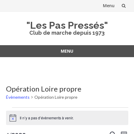
Menu
Aller
"Les Pas Pressés"
au
Club de marche depuis 1973
contenu
MENU
Aller
au
contenu
Opération Loire propre
Évènements
Opération Loire propre
Évènements
Il n’y a pas d’évènements à venir.
Notice
Recher
Nav