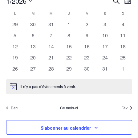
1/2026
Recherche
Mois
de
et
Sélectionnez
vue
Calendrier
navigat
L
LUNDI
M
MARDI
M
MERCREDI
J
JEUDI
V
VENDREDI
S
SAMEDI
D
DIMANC
une
Évè
de
de
date.
0 évènements
0 évènements
0 évènements
0 évènements
0 évènements
0 évènements
0 évèn
29
30
31
1
2
3
4
Évènements
vues
0 évènements
0 évènements
0 évènements
0 évènements
0 évènements
0 évènements
0 évène
5
6
7
8
9
10
11
Évènem
0 évènements
0 évènements
0 évènements
0 évènements
0 évènements
0 évènements
0 évène
12
13
14
15
16
17
18
0 évènements
0 évènements
0 évènements
0 évènements
0 évènements
0 évènements
0 évène
19
20
21
22
23
24
25
0 évènements
0 évènements
0 évènements
0 évènements
0 évènements
0 évènements
0 évèn
26
27
28
29
30
31
1
Il n’y a pas d’évènements à venir.
Notice
Déc
Ce mois-ci
Fév
S’abonner au calendrier