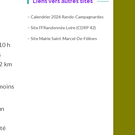
Liens vers autres sites
– Calendrier 2026 Rando-Campagnardes
– Site FFRandonnée Loire (CDRP 42)
– Site Mairie Saint-Marcel-De-Félines
10 h
s
12 km
 moins
un
uté