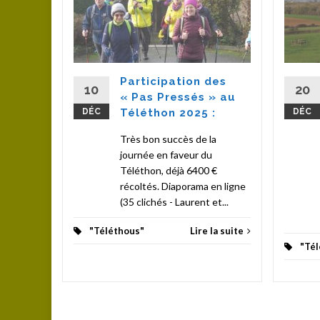
amedi
Participation des
(18
10
20
« Pas Pressés » au
atrick ) :
DÉC
Téléthon 2025 :
DÉC
e sont
bilisés
Très bon succès de la
.
journée en faveur du
Téléthon, déjà 6400 €
la suite
récoltés. Diaporama en ligne
(35 clichés - Laurent et...
"Téléthous"
Lire la suite
"Tél