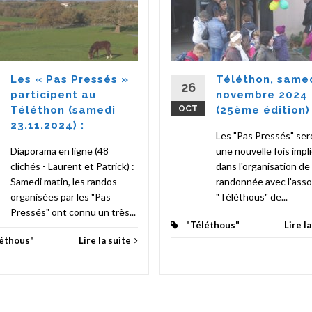
Les « Pas Pressés »
Téléthon, same
26
participent au
novembre 2024
Téléthon (samedi
OCT
(25ème édition) 
23.11.2024) :
Les "Pas Pressés" ser
Diaporama en ligne (48
une nouvelle fois impl
clichés - Laurent et Patrick) :
dans l'organisation de 
Samedi matin, les randos
randonnée avec l'asso
organisées par les "Pas
"Téléthous" de...
Pressés" ont connu un très...
"Téléthous"
Lire l
éthous"
Lire la suite