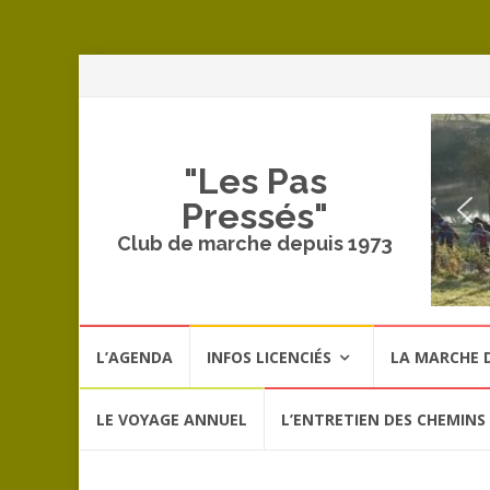
A
a
c
"Les Pas
Pressés"
Club de marche depuis 1973
Aller
L’AGENDA
INFOS LICENCIÉS
LA MARCHE D
au
contenu
LE VOYAGE ANNUEL
L’ENTRETIEN DES CHEMINS