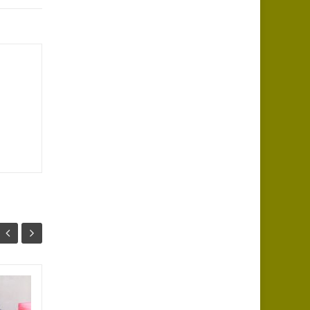
« Téléthous »,
01
20
samedi 25.11.2023