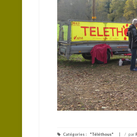
Catégories :
"Téléthous"
/
par