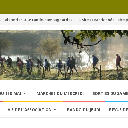
ller
– Calendrier 2026 rando-campagnardes
– Site FFRandonnée Loire (
u
ontenu
U 1ER MAI
MARCHES DU MERCREDI
SORTIES DU SAME
VIE DE L’ASSOCIATION
RANDO DU JEUDI
REVUE DE