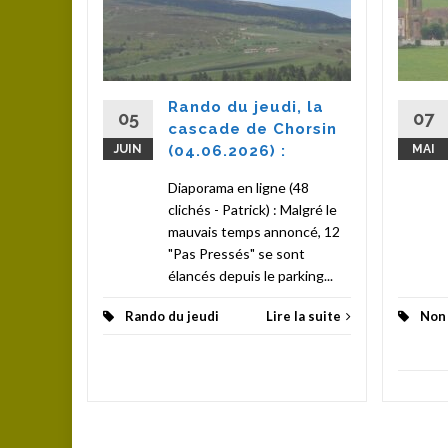
(64
u
tinée
Rando du jeudi, la
nts, le
05
07
cascade de Chorsin
Rilly",...
JUIN
(04.06.2026) :
MAI
la suite
Diaporama en ligne (48
clichés - Patrick) : Malgré le
mauvais temps annoncé, 12
"Pas Pressés" se sont
élancés depuis le parking...
Rando du jeudi
Lire la suite
Non 