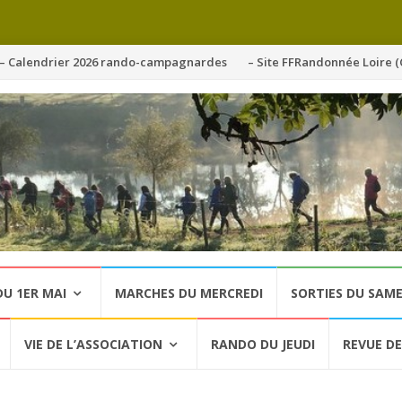
ller
– Calendrier 2026 rando-campagnardes
– Site FFRandonnée Loire (
u
ontenu
U 1ER MAI
MARCHES DU MERCREDI
SORTIES DU SAME
VIE DE L’ASSOCIATION
RANDO DU JEUDI
REVUE DE