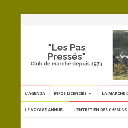
A
a
c
"Les Pas
Pressés"
Club de marche depuis 1973
Aller
L’AGENDA
INFOS LICENCIÉS
LA MARCHE D
au
contenu
LE VOYAGE ANNUEL
L’ENTRETIEN DES CHEMINS