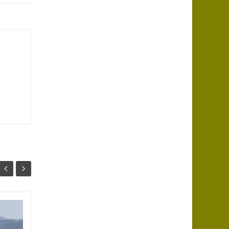
Rando du jeudi à
05
05
Renaison