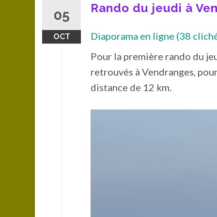
Rando du jeudi à Ven
05
Diaporama en ligne (38 cliché
OCT
Pour la première rando du jeu
retrouvés à Vendranges, pour
distance de 12 km.