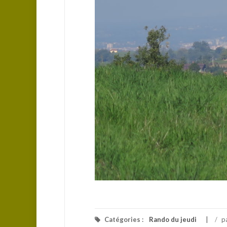
Catégories :
Rando du jeudi
/
p