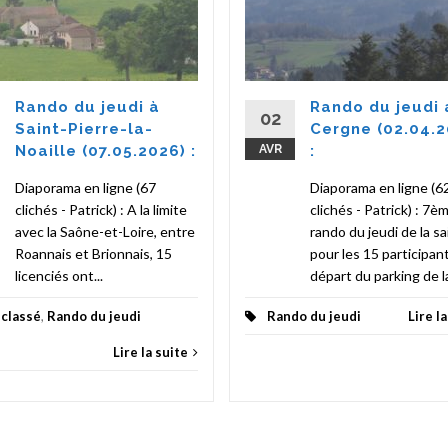
Rando du jeudi à
Rando du jeudi 
02
Saint-Pierre-la-
Cergne (02.04.2
Noaille (07.05.2026) :
AVR
:
Diaporama en ligne (67
Diaporama en ligne (6
clichés - Patrick) : A la limite
clichés - Patrick) : 7è
avec la Saône-et-Loire, entre
rando du jeudi de la s
Roannais et Brionnais, 15
pour les 15 participan
licenciés ont...
départ du parking de la
classé
,
Rando du jeudi
Rando du jeudi
Lire l
Lire la suite