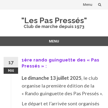
Menu
Aller
"Les Pas Pressés"
au
Club de marche depuis 1973
contenu
MENU
Aller
au
contenu
1ère rando guinguette des « Pas
17
Pressés » :
MAI
Le dimanche 13 juillet 2025
, le club
organise la première édition de la
« Rando guinguette des Pas Pressés ».
Le départ et l’arrivée sont organisés