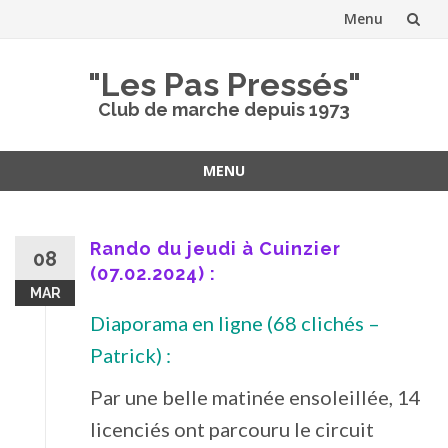
Menu
Aller
"Les Pas Pressés"
au
Club de marche depuis 1973
contenu
MENU
Aller
au
contenu
Rando du jeudi à Cuinzier
08
(07.02.2024) :
MAR
Diaporama en ligne (68 clichés –
Patrick) :
Par une belle matinée ensoleillée, 14
licenciés ont parcouru le circuit