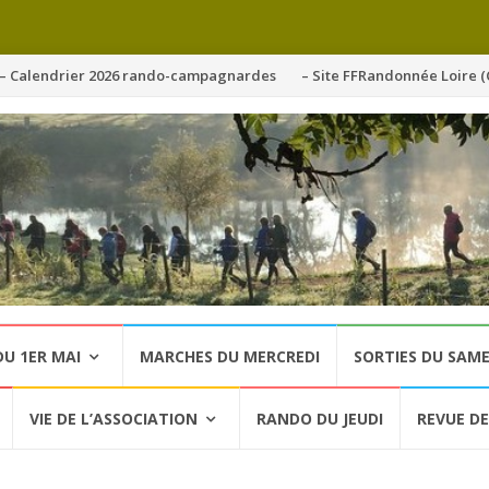
ller
– Calendrier 2026 rando-campagnardes
– Site FFRandonnée Loire (
u
ontenu
U 1ER MAI
MARCHES DU MERCREDI
SORTIES DU SAME
VIE DE L’ASSOCIATION
RANDO DU JEUDI
REVUE DE