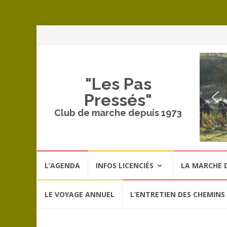
A
a
c
"Les Pas
Pressés"
Club de marche depuis 1973
Aller
L’AGENDA
INFOS LICENCIÉS
LA MARCHE D
au
contenu
LE VOYAGE ANNUEL
L’ENTRETIEN DES CHEMINS