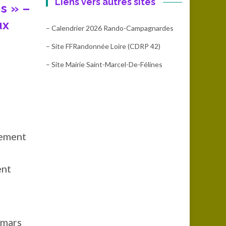
Liens vers autres sites
s » –
ux
– Calendrier 2026 Rando-Campagnardes
– Site FFRandonnée Loire (CDRP 42)
– Site Mairie Saint-Marcel-De-Félines
lement
ent
 mars