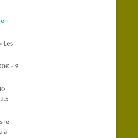
lien
« Les
00€ – 9
30
12.5
s le
u à