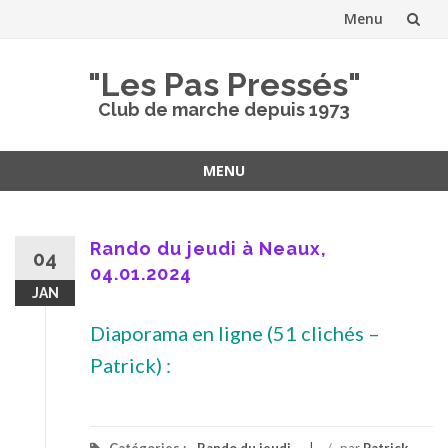
Menu
Aller
"Les Pas Pressés"
au
Club de marche depuis 1973
contenu
MENU
Aller
au
contenu
Rando du jeudi à Neaux,
04
04.01.2024
JAN
Diaporama en ligne (51 clichés –
Patrick) :