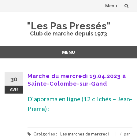
Menu
Aller
"Les Pas Pressés"
au
Club de marche depuis 1973
contenu
MENU
Aller
au
contenu
Marche du mercredi 19.04.2023 à
30
Sainte-Colombe-sur-Gand
AVR
Diaporama en ligne (12 clichés – Jean-
Pierre) :
Catégories :
Les marches du mercredi
/
par