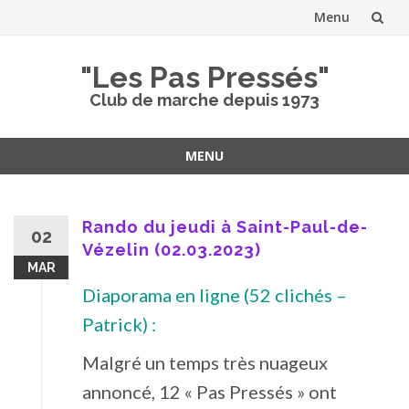
Menu
Aller
"Les Pas Pressés"
au
Club de marche depuis 1973
contenu
MENU
Aller
au
contenu
Rando du jeudi à Saint-Paul-de-
02
Vézelin (02.03.2023)
MAR
Diaporama en ligne (52 clichés –
Patrick) :
Malgré un temps très nuageux
annoncé, 12 « Pas Pressés » ont