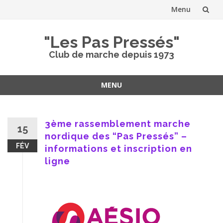
Menu
Aller
"Les Pas Pressés"
au
Club de marche depuis 1973
contenu
MENU
Aller
au
contenu
3ème rassemblement marche
15
nordique des “Pas Pressés” –
FÉV
informations et inscription en
ligne