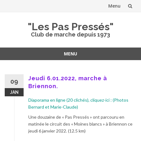
Menu
Aller
"Les Pas Pressés"
au
Club de marche depuis 1973
contenu
MENU
Aller
au
contenu
Jeudi 6.01.2022, marche à
09
Briennon.
JAN
Diaporama en ligne (20 clichés), cliquez-ici : (Photos
Bernard et Marie-Claude)
Une douzaine de « Pas Pressés » ont parcouru en
matinée le circuit des « Moines blancs » à Briennon ce
jeudi 6 janvier 2022. (12.5 km)