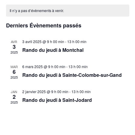
vue
Calendrier
navigat
une
Évè
de
Il n’y a pas d’évènements à venir.
de
date.
Évènements
vues
Derniers Évènements passés
Évènem
3 avril 2025 @ 9 h 00 min
-
13 h 00 min
AVR
3
Rando du jeudi à Montchal
2025
6 mars 2025 @ 9 h 00 min
-
13 h 00 min
MAR
6
Rando du jeudi à Sainte-Colombe-sur-Gand
2025
2 janvier 2025 @ 9 h 00 min
-
13 h 00 min
JAN
2
Rando du jeudi à Saint-Jodard
2025