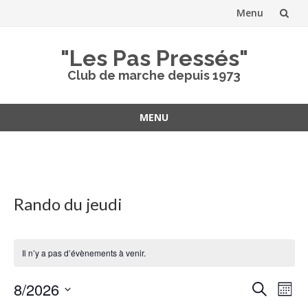
Menu
Aller
"Les Pas Pressés"
au
Club de marche depuis 1973
contenu
MENU
Aller
au
contenu
Rando du jeudi
Il n’y a pas d’évènements à venir.
Recher
Nav
8/2026
Recherche
Mois
de
et
Sélectionnez