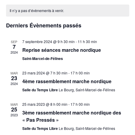
vue
Calendrier
navigat
une
Évè
de
Il n’y a pas d’évènements à venir.
de
date.
Évènements
vues
Derniers Évènements passés
Évènem
7 septembre 2024 @ 9 h 30 min
-
11 h 30 min
SEP
7
Reprise séances marche nordique
2024
Saint-Marcel-de-Félines
23 mars 2024 @ 7 h 30 min
-
17 h 00 min
MAR
23
4ème rassemblement marche nordique
2024
Salle du Temps Libre
Le Bourg, Saint-Marcel-de-Félines
25 mars 2023 @ 8 h 00 min
-
17 h 00 min
MAR
25
3ème rassemblement marche nordique des
2023
« Pas Pressés »
Salle du Temps Libre
Le Bourg, Saint-Marcel-de-Félines