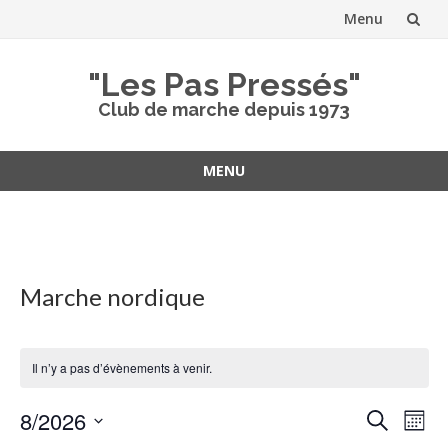
Menu
Aller
"Les Pas Pressés"
au
Club de marche depuis 1973
contenu
MENU
Aller
au
contenu
Marche nordique
Il n’y a pas d’évènements à venir.
Recher
Nav
8/2026
Recherche
Mois
de
et
Sélectionnez