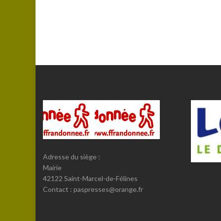
Adresse du siège :
Mairie
42122 Saint-Marcel-de-Félines
Contact : paspresses@orange.fr