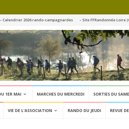
ller
– Calendrier 2026 rando-campagnardes
– Site FFRandonnée Loire (
u
ontenu
U 1ER MAI
MARCHES DU MERCREDI
SORTIES DU SAME
VIE DE L’ASSOCIATION
RANDO DU JEUDI
REVUE DE