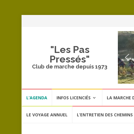
A
a
c
"Les Pas
Pressés"
Club de marche depuis 1973
Aller
L’AGENDA
INFOS LICENCIÉS
LA MARCHE D
au
contenu
LE VOYAGE ANNUEL
L’ENTRETIEN DES CHEMINS