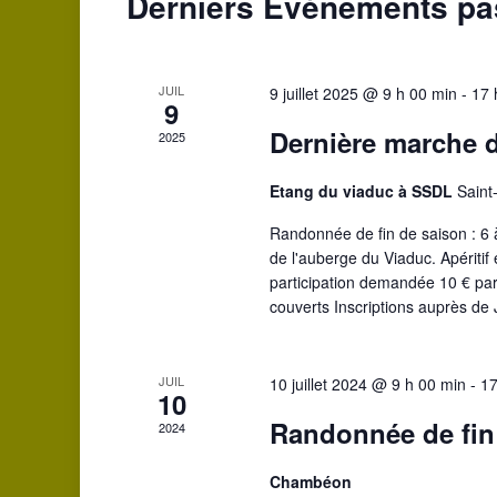
Derniers Évènements p
de
Évènements
JUIL
9 juillet 2025 @ 9 h 00 min
-
17 
9
Dernière marche d
2025
Etang du viaduc à SSDL
Saint
Randonnée de fin de saison : 6 
de l'auberge du Viaduc. Apéritif
participation demandée 10 € par 
couverts Inscriptions auprès de
JUIL
10 juillet 2024 @ 9 h 00 min
-
17
10
Randonnée de fin
2024
Chambéon