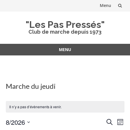
Menu
Aller
"Les Pas Pressés"
au
Club de marche depuis 1973
contenu
MENU
Aller
au
contenu
Marche du jeudi
Il n’y a pas d’évènements à venir.
Recher
Nav
8/2026
Recherche
Mois
de
et
Sélectionnez