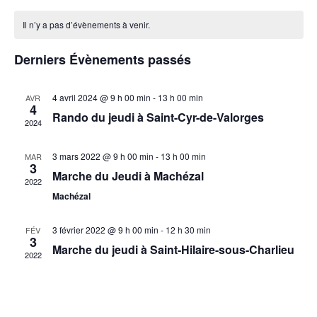
vue
Calendrier
navigat
une
Évè
de
Il n’y a pas d’évènements à venir.
de
date.
Évènements
vues
Derniers Évènements passés
Évènem
4 avril 2024 @ 9 h 00 min
-
13 h 00 min
AVR
4
Rando du jeudi à Saint-Cyr-de-Valorges
2024
3 mars 2022 @ 9 h 00 min
-
13 h 00 min
MAR
3
Marche du Jeudi à Machézal
2022
Machézal
3 février 2022 @ 9 h 00 min
-
12 h 30 min
FÉV
3
Marche du jeudi à Saint-Hilaire-sous-Charlieu
2022