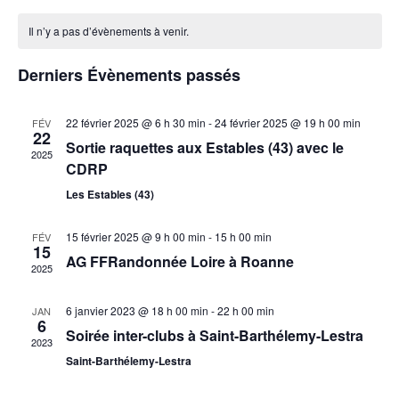
vue
Calendrier
navigat
une
Évè
de
Il n’y a pas d’évènements à venir.
de
date.
Évènements
vues
Derniers Évènements passés
Évènem
22 février 2025 @ 6 h 30 min
-
24 février 2025 @ 19 h 00 min
FÉV
22
Sortie raquettes aux Estables (43) avec le
2025
CDRP
Les Estables (43)
15 février 2025 @ 9 h 00 min
-
15 h 00 min
FÉV
15
AG FFRandonnée Loire à Roanne
2025
6 janvier 2023 @ 18 h 00 min
-
22 h 00 min
JAN
6
Soirée inter-clubs à Saint-Barthélemy-Lestra
2023
Saint-Barthélemy-Lestra