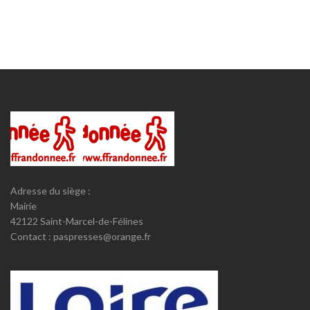
Adresse du siège :
Mairie
42122 Saint-Marcel-de-Félines
Contact : paspresses@orange.fr