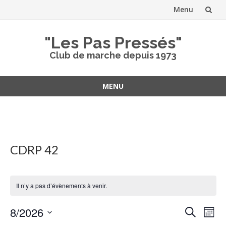
Menu
Aller
"Les Pas Pressés"
au
Club de marche depuis 1973
contenu
MENU
Aller
au
contenu
CDRP 42
Il n’y a pas d’évènements à venir.
Recher
Nav
8/2026
Recherche
Mois
de
et
Sélectionnez