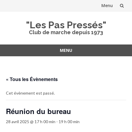
Menu
Aller
"Les Pas Pressés"
au
Club de marche depuis 1973
contenu
MENU
Aller
au
contenu
« Tous les Évènements
Cet évènement est passé.
Réunion du bureau
28 avril 2025 @ 17 h 00 min
-
19 h 00 min