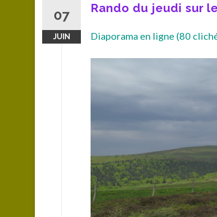
Rando du jeudi sur l
07
Diaporama en ligne (80 cliché
JUIN