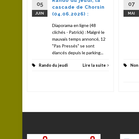
Rando du jeudi, la
nts, le
05
07
cascade de Chorsin
Rilly",...
JUIN
(04.06.2026) :
MAI
la suite
Diaporama en ligne (48
clichés - Patrick) : Malgré le
mauvais temps annoncé, 12
"Pas Pressés" se sont
élancés depuis le parking...
Rando du jeudi
Lire la suite
Non 