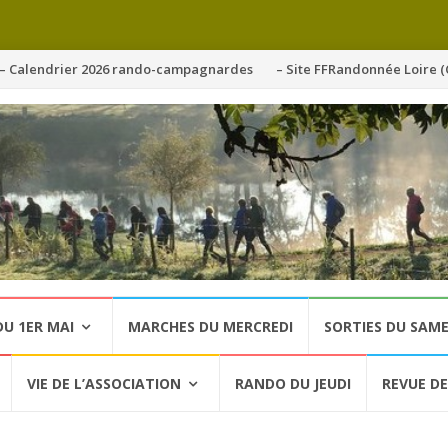
ller
– Calendrier 2026 rando-campagnardes
– Site FFRandonnée Loire (
u
ontenu
U 1ER MAI
MARCHES DU MERCREDI
SORTIES DU SAME
VIE DE L’ASSOCIATION
RANDO DU JEUDI
REVUE DE