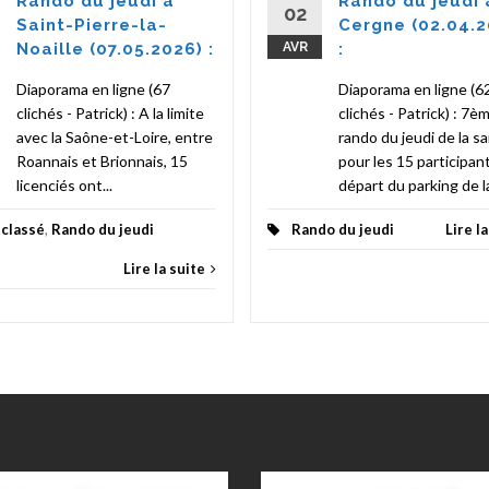
Rando du jeudi à
Rando du jeudi 
02
Saint-Pierre-la-
Cergne (02.04.2
Noaille (07.05.2026) :
AVR
:
Diaporama en ligne (67
Diaporama en ligne (6
clichés - Patrick) : A la limite
clichés - Patrick) : 7è
avec la Saône-et-Loire, entre
rando du jeudi de la s
Roannais et Brionnais, 15
pour les 15 participan
licenciés ont...
départ du parking de la
classé
,
Rando du jeudi
Rando du jeudi
Lire l
Lire la suite