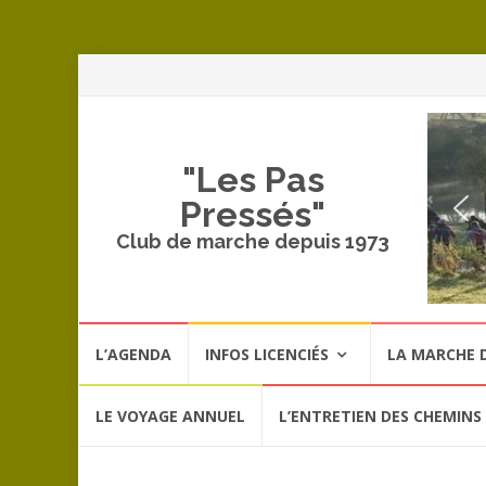
A
a
c
"Les Pas
Pressés"
Club de marche depuis 1973
Aller
L’AGENDA
INFOS LICENCIÉS
LA MARCHE D
au
contenu
LE VOYAGE ANNUEL
L’ENTRETIEN DES CHEMINS