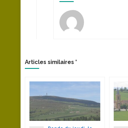
Articles similaires '
 à
(64
u
tinée