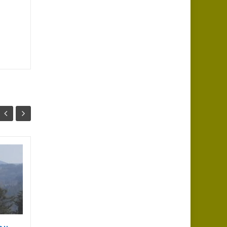
Rando du jeudi à
05
05
Renaison
MAR
(05.03.2026) :
FÉV
Diaporama en ligne (71
clichés - Bernard et Patrick) :
A 9H00, "16 Pas Pressés" se