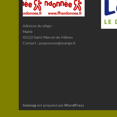
Adresse du siège :
Mairie
42122 Saint-Marcel-de-Félines
Contact : paspresses@orange.fr
Islemag
est propulsé par
WordPress