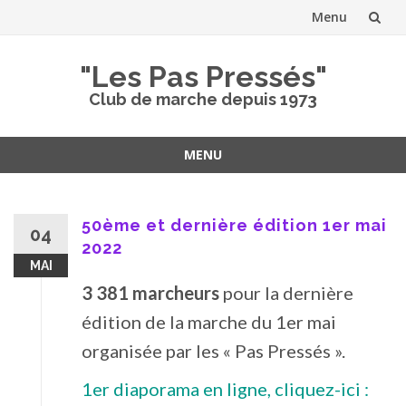
Menu
Aller
"Les Pas Pressés"
au
Club de marche depuis 1973
contenu
MENU
Aller
au
contenu
50ème et dernière édition 1er mai
04
2022
MAI
3 381 marcheurs
pour la dernière
édition de la marche du 1er mai
organisée par les « Pas Pressés ».
1er diaporama en ligne, cliquez-ici :